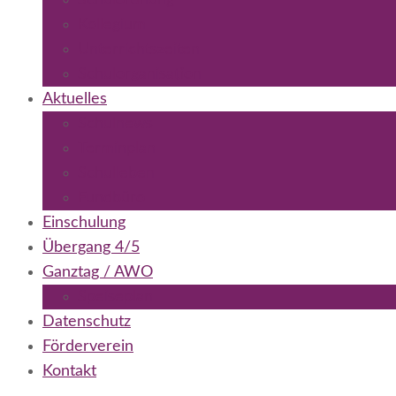
Schulordnung
Kollegium
Unterrichtszeiten
Schulorganisation
Aktuelles
Schulnews
Terminplan
Schulleben
Fundbüro
Einschulung
Übergang 4/5
Ganztag / AWO
Speiseplan
Datenschutz
Förderverein
Kontakt