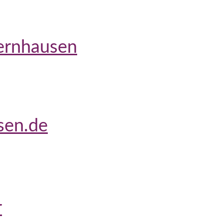
ernhausen
sen.de
r