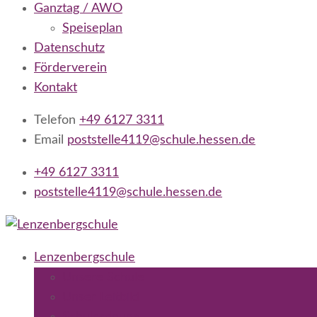
Ganztag / AWO
Speiseplan
Datenschutz
Förderverein
Kontakt
Telefon
+49 6127 3311
Email
poststelle4119@schule.hessen.de
+49 6127 3311
poststelle4119@schule.hessen.de
Lenzenbergschule
Grundschule Niederseelbach
Lenzenbergschule
Unsere Schule
Unser Leitbild