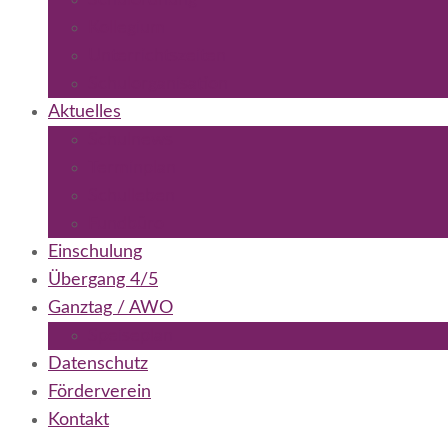
Schulordnung
Kollegium
Unterrichtszeiten
Schulorganisation
Aktuelles
Schulnews
Terminplan
Schulleben
Fundbüro
Einschulung
Übergang 4/5
Ganztag / AWO
Speiseplan
Datenschutz
Förderverein
Kontakt