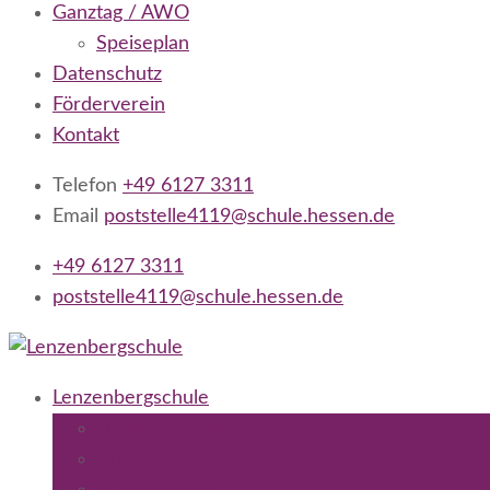
Ganztag / AWO
Speiseplan
Datenschutz
Förderverein
Kontakt
Telefon
+49 6127 3311
Email
poststelle4119@schule.hessen.de
+49 6127 3311
poststelle4119@schule.hessen.de
Lenzenbergschule
Grundschule Niederseelbach
Lenzenbergschule
Unsere Schule
Unser Leitbild